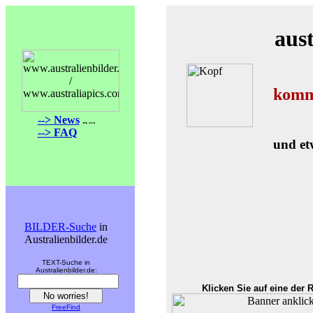
aust
komme
--> News
--> FAQ
und et
BILDER-Suche
in
Australienbilder.de
TEXT-Suche in
Australienbilder.de:
Klicken Sie auf eine der 
FreeFind