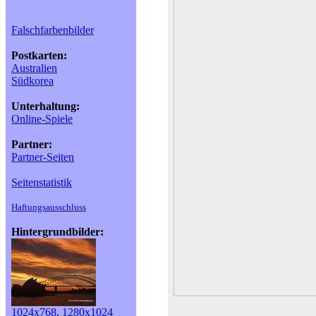
Falschfarbenbilder
Postkarten:
Australien
Südkorea
Unterhaltung:
Online-Spiele
Partner:
Partner-Seiten
Seitenstatistik
Haftungsausschluss
Hintergrundbilder:
1024x768
,
1280x1024