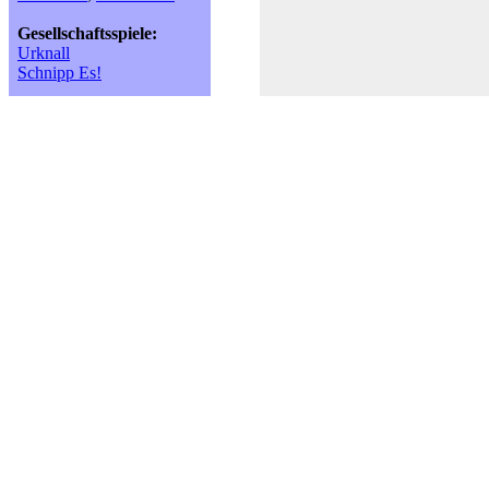
Gesellschaftsspiele:
Urknall
Schnipp Es!