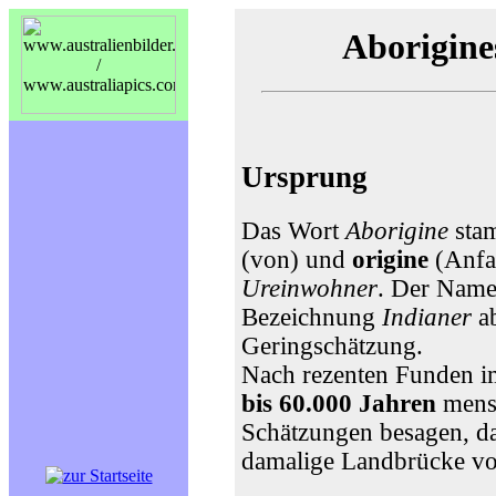
Aborigine
Ursprung
Das Wort
Aborigine
stam
(von) und
origine
(Anfan
Ureinwohner
. Der Name
Bezeichnung
Indianer
ab
Geringschätzung.
Nach rezenten Funden im
bis 60.000 Jahren
mensc
Schätzungen besagen, da
damalige Landbrücke vo