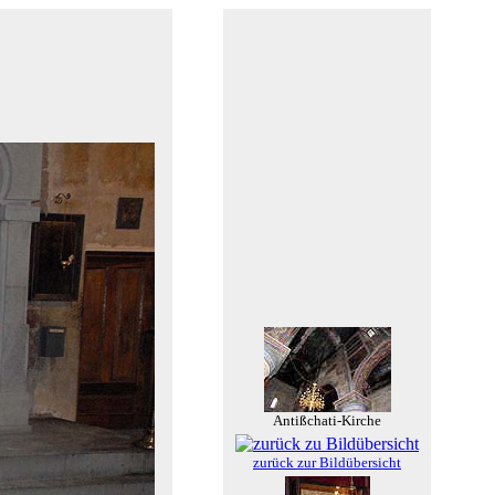
Antißchati-Kirche
zurück zur Bildübersicht